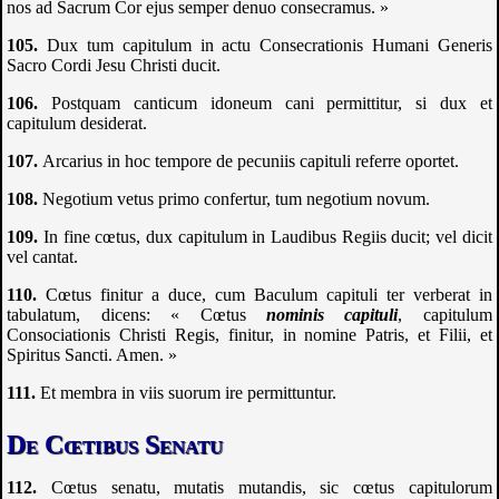
nos ad Sacrum Cor ejus semper denuo consecramus. »
Dux tum capitulum in actu Consecrationis Humani Generis
Sacro Cordi Jesu Christi ducit.
Postquam canticum idoneum cani permittitur, si dux et
capitulum desiderat.
Arcarius in hoc tempore de pecuniis capituli referre oportet.
Negotium vetus primo confertur, tum negotium novum.
In fine cœtus, dux capitulum in Laudibus Regiis ducit; vel dicit
vel cantat.
Cœtus finitur a duce, cum Baculum capituli ter verberat in
tabulatum, dicens: « Cœtus
nominis capituli
, capitulum
Consociationis Christi Regis, finitur, in nomine Patris, et Filii, et
Spiritus Sancti. Amen. »
Et membra in viis suorum ire permittuntur.
De Cœtibus Senatu
Cœtus senatu, mutatis mutandis, sic cœtus capitulorum