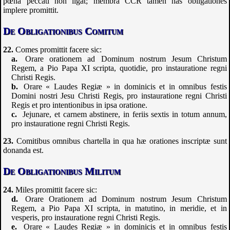
pœna peccati non ligat; membra
CCR
tamen has obligationes
implere promittit.
De Obligationibus Comitum
Comes promittit facere sic:
Orare orationem ad Dominum nostrum Jesum Christum
Regem, a Pio Papa XI scripta, quotidie, pro instauratione regni
Christi Regis.
Orare « Laudes Regiæ » in dominicis et in omnibus festis
Domini nostri Jesu Christi Regis, pro instauratione regni Christi
Regis et pro intentionibus in ipsa oratione.
Jejunare, et carnem abstinere, in feriis sextis in totum annum,
pro instauratione regni Christi Regis.
Comitibus omnibus chartella in qua hæ orationes inscriptæ sunt
donanda est.
De Obligationibus Militum
Miles promittit facere sic:
Orare Orationem ad Dominum nostrum Jesum Christum
Regem, a Pio Papa XI scripta, in matutino, in meridie, et in
vesperis, pro instauratione regni Christi Regis.
Orare « Laudes Regiæ » in dominicis et in omnibus festis