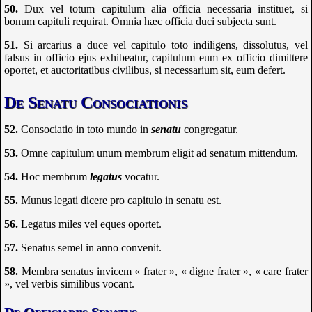
Dux vel totum capitulum alia officia necessaria instituet, si
bonum capituli requirat. Omnia hæc officia duci subjecta sunt.
Si arcarius a duce vel capitulo toto indiligens, dissolutus, vel
falsus in officio ejus exhibeatur, capitulum eum ex officio dimittere
oportet, et auctoritatibus civilibus, si necessarium sit, eum defert.
De Senatu Consociationis
Consociatio in toto mundo in
senatu
congregatur.
Omne capitulum unum membrum eligit ad senatum mittendum.
Hoc membrum
legatus
vocatur.
Munus legati dicere pro capitulo in senatu est.
Legatus miles vel eques oportet.
Senatus semel in anno convenit.
Membra senatus invicem « frater », « digne frater », « care frater
», vel verbis similibus vocant.
De Officiariis Senatus