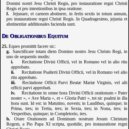
Domini nostri Jesu Christi Regis, pro instauratione regni Christi
Regis et pro intentionibus in ipsa oratione.
Jejunare, et carnem abstinere, in feriis sextis in totum annum,
pro instauratione regni Christi Regis. In Quadragesimo, jejunia et
abstinentiæ additionales facienda sunt.
De Obligationibus Equitum
Eques promittit facere sic:
Sanctificare totam diem Domino nostro Jesu Christo Regi, in
uno de sequentis modis:
Recitatione Divini Officii, vel in Romano vel in alio ritu
approbato.
Recitatione Psalterii Divini Officii, vel in Romano vel alio
ritu approbato.
Recitatione Officii Parvi Beatæ Mariæ Virginis, vel alii
officii parvi approbati.
Recitatione in omne hora Divini Officii orationum « Pater
noster », « Ave Maria », et « Gloria Patri », tot sic psalmi in illa
hora sunt. Id est: in Matutino, novem; in Laudibus, quinque; in
Prima, tres; in Tertia, tres; in Sexta, tres; in Nona, tres; in
Vesperibus, quinque; in Completorio, tres.
Orare Orationem ad Dominum nostrum Jesum Christum
Regem, a Pio Papa XI scripta, quotidie, pro instauratione regni