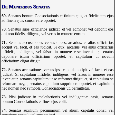
De Muneribus Senatus
Senatus bonum Consociationis et finium ejus, et fidelitatem ejus
ad finem ejus, conservare oportet.
Senatus suos officiarios judicat, et vel admonet vel deponit eos
qui non fidelis, diligens, vel verus in munere eorum.
Senatus accusationes versus duces, arcarios, et alios officiarios
accipit vel facit, et eas judicat. Si dux, arcarius, vel alius officiarius
infidelis, indiligens, vel falsus in munere esse inveniatur, senatus
deponere istum officiarium oportet, et capitulum ut novum
officiarium eligat dirigit.
Senatus accusationes versus ipsa capitula accipit vel facit, et eas
judicat. Si capitulum infidelis, indiligens, vel falsus in munere esse
inveniatur, senatus capitulum ut se reformet dirigit; et, si capitulum se
reformare negat, senatus capitulum supprimere oportet, et capitulum
nec nomen nec symbola Consociationis uti permittetur.
Nisi judicare in malefactionis vel indiligentiæ casis, senatus
bonum Consociationis et fines ejus colit.
Senatus auxilium, pecuniarium vel alium, capitulis donat; vel
rogatione capituli vel senatus ipsi.