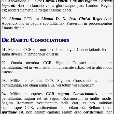
Acclamatio
CCR
est
Christus vincit! Christus regnat! Christus
imperat!
Hæc acclamatio vetus gloriosaque, pars Laudum Regiæ,
est; recitari clamarique frequentissime debet.
Litania
CCR
est
Litania D. N. Jesu Christi Regis
(vide
Appendix
hic
in pagina
app:lt:litania
). Præsertim in processionibus
Litania dicitur.
De Habitu Consociationis
Membra
CCR
qui non clerici sunt signa Consociationis ferunt,
signa diversa in temporibus diversis.
Omnia membra
CCR
Signum Consociationis induere
permittuntur, vel in vestimento, in numismate affixo, vel in alio modo
ostenso.
Milites et equites
CCR
Signum Consociationis induere
permittuntur, sed etiam arma ejus, vel totum vel simplicem.
Milites et equites
CCR
sagum Consociationis
induere
permittuntur; sagum est sic sagum Romanorum in multis modis.
Sagum Romanum vestimentum belli erat, et pro militibus
equitibusque
CCR
, vestimentum belli etiam est. Bellum tamen
spirituale
est, non bellum carnale; sagum ergo
ceruleanum
, non