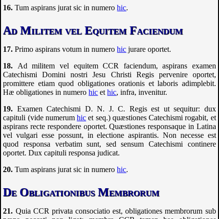
Tum aspirans jurat sic in numero
hic
.
Ad Militem vel Equitem Faciendum
Primo aspirans votum in numero
hic
jurare oportet.
Ad militem vel equitem
CCR
faciendum, aspirans examen
Catechismi Domini nostri Jesu Christi Regis pervenire oportet,
promittere etiam quod obligationes orationis et laboris adimplebit.
Hæ obligationes in numero
hic
et
hic
, infra, invenitur.
Examen Catechismi D. N. J. C. Regis est ut sequitur: dux
capituli (vide numerum
hic
et seq.) quæstiones Catechismi rogabit, et
aspirans recte respondere oportet. Quæstiones responsaque in Latina
vel vulgari esse possunt, in electione aspirantis. Non necesse est
quod responsa verbatim sunt, sed sensum Catechismi continere
oportet. Dux capituli responsa judicat.
Tum aspirans jurat sic in numero
hic
.
De Obligationibus Membrorum
Quia
CCR
privata consociatio est, obligationes membrorum sub