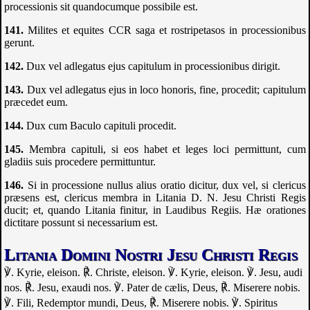
processionis sit quandocumque possibile est.
Milites et equites
CCR
saga et rostripetasos in processionibus
gerunt.
Dux vel adlegatus ejus capitulum in processionibus dirigit.
Dux vel adlegatus ejus in loco honoris, fine, procedit; capitulum
præcedet eum.
Dux cum Baculo capituli procedit.
Membra capituli, si eos habet et leges loci permittunt, cum
gladiis suis procedere permittuntur.
Si in processione nullus alius oratio dicitur, dux vel, si clericus
præsens est, clericus membra in Litania D. N. Jesu Christi Regis
ducit; et, quando Litania finitur, in Laudibus Regiis. Hæ orationes
dictitare possunt si necessarium est.
Litania Domini Nostri Jesu Christi Regis
℣. Kyrie, eleison.
℟. Christe, eleison.
℣. Kyrie, eleison.
℣. Jesu, audi
nos.
℟. Jesu, exaudi nos.
℣. Pater de cælis, Deus, ℟. Miserere nobis.
℣. Fili, Redemptor mundi, Deus, ℟. Miserere nobis.
℣. Spiritus