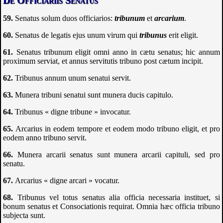
Senatus solum duos officiarios:
tribunum
et
arcarium
.
Senatus de legatis ejus unum virum qui
tribunus
erit eligit.
Senatus tribunum eligit omni anno in cætu senatus; hic annum
proximum serviat, et annus servitutis tribuno post cætum incipit.
Tribunus annum unum senatui servit.
Munera tribuni senatui sunt munera ducis capitulo.
Tribunus « digne tribune » invocatur.
Arcarius in eodem tempore et eodem modo tribuno eligit, et pro
eodem anno tribuno servit.
Munera arcarii senatus sunt munera arcarii capituli, sed pro
senatu.
Arcarius « digne arcari » vocatur.
Tribunus vel totus senatus alia officia necessaria instituet, si
bonum senatus et Consociationis requirat. Omnia hæc officia tribuno
subjecta sunt.