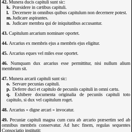
Munera ducis capituli sunt sic:
Præsidere in cætibus capituli.
Decernere in omnibus quibus capitulum non decernere potest.
Judicare aspirantes.
Judicare membra qui de iniquitatibus accusantur.
Capitulum arcarium nominare oportet.
Arcarius ex membris ejus a membris ejus eligitur.
Arcarius eques vel miles esse oportet.
Numquam dux arcarius esse permittitur, nisi nullum alium
membrum sit.
Munera arcarii capituli sunt sic:
Servare pecunias capituli.
Deferre duci et capitulo de pecuniis capituli in omni cætu.
Exhibere documenta originalia de pecuniis capituli toto
capitulo, si dux vel capitulum roget.
Arcarius « digne arcari » invocatur.
Pecuniæ capituli magna cum cura ab arcario præsertim sed ab
omnibus membris conservatur. Ad hæc finem, regulas sequentes
Consociatio institutit: