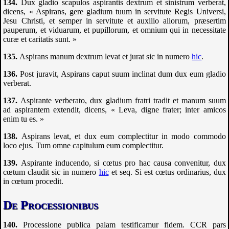
Dux gladio scapulos aspirantis dextrum et sinistrum verberat,
dicens, « Aspirans, gere gladium tuum in servitute Regis Universi,
Jesu Christi, et semper in servitute et auxilio aliorum, præsertim
pauperum, et viduarum, et pupillorum, et omnium qui in necessitate
curæ et caritatis sunt. »
Aspirans manum dextrum levat et jurat sic in numero
hic
.
Post juravit, Aspirans caput suum inclinat dum dux eum gladio
verberat.
Aspirante verberato, dux gladium fratri tradit et manum suum
ad aspirantem extendit, dicens, « Leva, digne frater; inter amicos
enim tu es. »
Aspirans levat, et dux eum complectitur in modo commodo
loco ejus. Tum omne capitulum eum complectitur.
Aspirante inducendo, si cœtus pro hac causa convenitur, dux
cœtum claudit sic in numero
hic
et seq. Si est cœtus ordinarius, dux
in cœtum procedit.
De Processionibus
Processione publica palam testificamur fidem.
CCR
pars