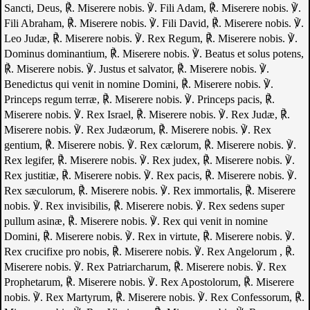
Sancti, Deus, ℟. Miserere nobis.
℣. Fili Adam, ℟. Miserere nobis.
℣.
Fili Abraham, ℟. Miserere nobis.
℣. Fili David, ℟. Miserere nobis.
℣.
Leo Judæ, ℟. Miserere nobis.
℣. Rex Regum, ℟. Miserere nobis.
℣.
Dominus dominantium, ℟. Miserere nobis.
℣. Beatus et solus potens,
℟. Miserere nobis.
℣. Justus et salvator, ℟. Miserere nobis.
℣.
Benedictus qui venit in nomine Domini, ℟. Miserere nobis.
℣.
Princeps regum terræ, ℟. Miserere nobis.
℣. Princeps pacis, ℟.
Miserere nobis.
℣. Rex Israel, ℟. Miserere nobis.
℣. Rex Judæ, ℟.
Miserere nobis.
℣. Rex Judæorum, ℟. Miserere nobis.
℣. Rex
gentium, ℟. Miserere nobis.
℣. Rex cælorum, ℟. Miserere nobis.
℣.
Rex legifer, ℟. Miserere nobis.
℣. Rex judex, ℟. Miserere nobis.
℣.
Rex justitiæ, ℟. Miserere nobis.
℣. Rex pacis, ℟. Miserere nobis.
℣.
Rex sæculorum, ℟. Miserere nobis.
℣. Rex immortalis, ℟. Miserere
nobis.
℣. Rex invisibilis, ℟. Miserere nobis.
℣. Rex sedens super
pullum asinæ, ℟. Miserere nobis.
℣. Rex qui venit in nomine
Domini, ℟. Miserere nobis.
℣. Rex in virtute, ℟. Miserere nobis.
℣.
Rex crucifixe pro nobis, ℟. Miserere nobis.
℣. Rex Angelorum , ℟.
Miserere nobis.
℣. Rex Patriarcharum, ℟. Miserere nobis.
℣. Rex
Prophetarum, ℟. Miserere nobis.
℣. Rex Apostolorum, ℟. Miserere
nobis.
℣. Rex Martyrum, ℟. Miserere nobis.
℣. Rex Confessorum, ℟.