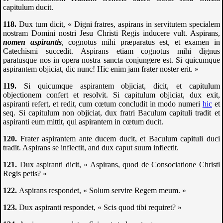
capitulum ducit.
Dux tum dicit, « Digni fratres, aspirans in servitutem specialem
nostram Domini nostri Jesu Christi Regis inducere vult. Aspirans,
nomen aspirantis
, cognotus mihi præparatus est, et examen in
Catechismi succedit. Aspirans etiam cognotus mihi dignus
paratusque nos in opera nostra sancta conjungere est. Si quicumque
aspirantem objiciat, dic nunc! Hic enim jam frater noster erit. »
Si quicumque aspirantem objiciat, dicit, et capitulum
objectionem confert et resolvit. Si capitulum objiciat, dux exit,
aspiranti refert, et redit, cum cœtum concludit in modo numeri
hic
et
seq. Si capitulum non objiciat, dux fratri Baculum capituli tradit et
aspiranti eum mittit, qui aspirantem in cœtum ducit.
Frater aspirantem ante ducem ducit, et Baculum capituli duci
tradit. Aspirans se inflectit, and dux caput suum inflectit.
Dux aspiranti dicit, « Aspirans, quod de Consociatione Christi
Regis petis? »
Aspirans respondet, « Solum servire Regem meum. »
Dux aspiranti respondet, « Scis quod tibi requiret? »