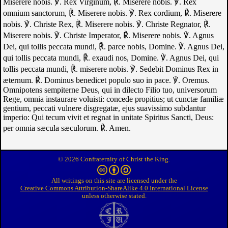
Miserere nobis.
℣. Rex Virginum, ℟. Miserere nobis.
℣. Rex
omnium sanctorum, ℟. Miserere nobis.
℣. Rex cordium, ℟. Miserere
nobis.
℣. Christe Rex, ℟. Miserere nobis.
℣. Christe Regnator, ℟.
Miserere nobis.
℣. Christe Imperator, ℟. Miserere nobis.
℣. Agnus
Dei, qui tollis peccata mundi, ℟. parce nobis, Domine.
℣. Agnus Dei,
qui tollis peccata mundi, ℟. exaudi nos, Domine.
℣. Agnus Dei, qui
tollis peccata mundi, ℟. miserere nobis.
℣. Sedebit Dominus Rex in
æternum. ℟. Dominus benedicet populo suo in pace.
℣. Oremus.
Omnipotens sempiterne Deus, qui in dilecto Filio tuo, universorum
Rege, omnia instaurare voluisti: concede propitius; ut cunctæ familiæ
gentium, peccati vulnere disgregatæ, ejus suavissimo subdantur
imperio: Qui tecum vivit et regnat in unitate Spiritus Sancti, Deus:
per omnia sæcula sæculorum.
℟. Amen.
© 2026 Confraternity of Christ the King.
All writings on this site are licensed under the
Creative Commons Attribution-ShareAlike 4.0 International License
unless otherwise stated.