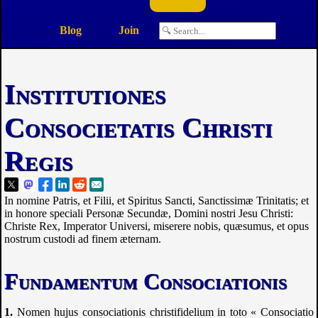
Blog
Join
Institutiones
Consocietatis Christi
Regis
I
n nomine
Patris, et Filii, et Spiritus Sancti, Sanctissimæ Trinitatis; et
in honore speciali Personæ Secundæ, Domini nostri Jesu Christi:
Christe Rex, Imperator Universi, miserere nobis, quæsumus, et opus
nostrum custodi ad finem æternam.
Fundamentum Consociationis
Nomen hujus consociationis christifidelium in toto « Consociatio