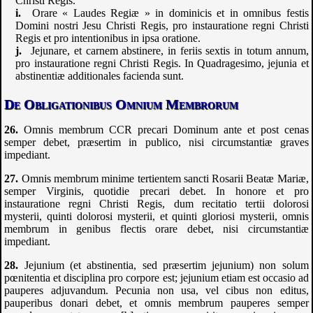
Christi Regis.
Orare « Laudes Regiæ » in dominicis et in omnibus festis
Domini nostri Jesu Christi Regis, pro instauratione regni Christi
Regis et pro intentionibus in ipsa oratione.
Jejunare, et carnem abstinere, in feriis sextis in totum annum,
pro instauratione regni Christi Regis. In Quadragesimo, jejunia et
abstinentiæ additionales facienda sunt.
De Obligationibus Omnium Membrorum
Omnis membrum
CCR
precari Dominum ante et post cenas
semper debet, præsertim in publico, nisi circumstantiæ graves
impediant.
Omnis membrum minime tertientem sancti Rosarii Beatæ Mariæ,
semper Virginis, quotidie precari debet. In honore et pro
instauratione regni Christi Regis, dum recitatio tertii dolorosi
mysterii, quinti dolorosi mysterii, et quinti gloriosi mysterii, omnis
membrum in genibus flectis orare debet, nisi circumstantiæ
impediant.
Jejunium (et abstinentia, sed præsertim jejunium) non solum
pœnitentia et disciplina pro corpore est; jejunium etiam est occasio ad
pauperes adjuvandum. Pecunia non usa, vel cibus non editus,
pauperibus donari debet, et omnis membrum pauperes semper