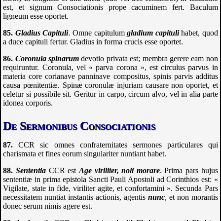
est, et signum Consociationis prope cacuminem fert. Baculum
ligneum esse oportet.
Gladius Capituli
. Omne capitulum
gladium capituli
habet, quod
a duce capituli fertur. Gladius in forma crucis esse oportet.
Coronula spinarum
devotio privata est; membra gerere eam non
requiruntur. Coronula, vel « parva corona », est circulus parvus in
materia core corianave panninave compositus, spinis parvis additus
causa pœnitentiæ. Spinæ coronulæ injuriam causare non oportet, et
celetur si possibile sit. Geritur in carpo, circum alvo, vel in alia parte
idonea corporis.
De Sermonibus Consociationis
CCR
sic omnes confraternitates sermones particulares qui
charismata et fines eorum singulariter nuntiant habet.
Sententia
CCR
est
Age viriliter, noli morare
. Prima pars hujus
sententiæ in prima epistola Sancti Pauli Apostoli ad Corinthios est: «
Vigilate, state in fide, viriliter agite, et confortamini ». Secunda Pars
necessitatem nuntiat instantis actionis, agentis
nunc
, et non morantis
donec serum nimis agere est.