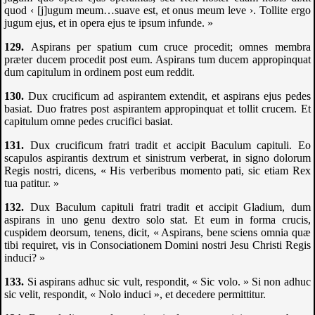
quod ‹ [j]ugum meum…suave est, et onus meum leve ›. Tollite ergo
jugum ejus, et in opera ejus te ipsum infunde. »
Aspirans per spatium cum cruce procedit; omnes membra
præter ducem procedit post eum. Aspirans tum ducem appropinquat
dum capitulum in ordinem post eum reddit.
Dux crucificum ad aspirantem extendit, et aspirans ejus pedes
basiat. Duo fratres post aspirantem appropinquat et tollit crucem. Et
capitulum omne pedes crucifici basiat.
Dux crucificum fratri tradit et accipit Baculum capituli. Eo
scapulos aspirantis dextrum et sinistrum verberat, in signo dolorum
Regis nostri, dicens, « His verberibus momento pati, sic etiam Rex
tua patitur. »
Dux Baculum capituli fratri tradit et accipit Gladium, dum
aspirans in uno genu dextro solo stat. Et eum in forma crucis,
cuspidem deorsum, tenens, dicit, « Aspirans, bene sciens omnia quæ
tibi requiret, vis in Consociationem Domini nostri Jesu Christi Regis
induci? »
Si aspirans adhuc sic vult, respondit, « Sic volo. » Si non adhuc
sic velit, respondit, « Nolo induci », et decedere permittitur.