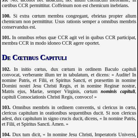
cœtibus
CCR
permittitur. Coffeinum non est chemicum inebrians.
Si extra cœtum membra congregant, ebrietas propter alium
chemicum non permittitur. Usus rationis semper a omnibus membris
conservandus est.
In omnibus rebus quæ
CCR
agit vel in quibus
CCR
participat,
membra
CCR
in modo idoneo
CCR
agere oportet.
De Cœtibus Capituli
In initio cœtus, dux cœtum in ordinem Baculo capituli
convocat, verberante illum ter in tabulatum, et dicens: « Audite! In
nomine Patris, et Filii, et Spiritus Sancti, et præsertim in nomine
Domini nostri Jesu Christi Regis, et in nomine Reginæ nostræ,
Matris ejus, Mariæ, semper Virginis, cœtum
nominis capituli
,
capituli Consociationis Christi Regis, convoco! »
Omnibus membris in ordinem conventis, si clericus in cœtu,
clericus capitulum in orationibus sequentibus ducit. Si non clericus
adest, dux capitulum in signo crucis ducit, dicens, « In nomine Patris,
et Filii, et Spiritus Sancti. Amen. »
Dux tum dicit, « In nomine Jesu Christi, Imperatoris Universi,