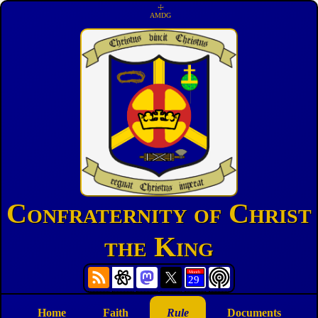
☩
AMDG
Confraternity of Christ
the King
Home
Faith
Rule
Documents