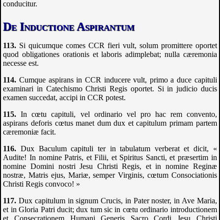
conducitur.
De Inductione Aspirantum
Si quicumque comes
CCR
fieri vult, solum promittere oportet
quod obligationes orationis et laboris adimplebat; nulla cæremonia
necesse est.
Cumque aspirans in
CCR
inducere vult, primo a duce capituli
examinari in Catechismo Christi Regis oportet. Si in judicio ducis
examen succedat, accipi in
CCR
potest.
In cœtu capituli, vel ordinario vel pro hac rem convento,
aspirans deforis cœtus manet dum dux et capitulum primam partem
cæremoniæ facit.
Dux Baculum capituli ter in tabulatum verberat et dicit, «
Audite! In nomine Patris, et Filii, et Spiritus Sancti, et præsertim in
nomine Domini nostri Jesu Christi Regis, et in nomine Reginæ
nostræ, Matris ejus, Mariæ, semper Virginis, cœtum Consociationis
Christi Regis convoco! »
Dux capitulum in signum Crucis, in Pater noster, in Ave Maria,
et in Gloria Patri ducit; dux tum sic in cœtu ordinario introductionem
et Consecrationem Humani Generis Sacro Cordi Jesu Christi