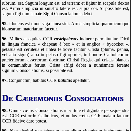
rubrum, est. Sagum longum est, ad terram; et figitur in scapula dextra
est. Arma simplicia in sinistro latere est, supra cor. Si possibile est,
sagum figi numismate Signi Consociationis debet.
Idoneus est quod saga lanea sint. Arma simplicia quarumcumque
idonearum materiarum facetur.
Milites et equites
CCR
rostripetasus
induere permittuntur. Dicti
in lingua francica « chapeau à bec » et in anglica « bycocket »,
petasus est ceruleus et lintea feltrove facitur. Crista (pluma, penna,
vel alio signo) alba in petaso figi oportet, in honore Catholicorum
præteritorum assertorum doctrinæ Christi Regis, qui cristas blancas
in certaminibus ferunt. Crista affigi debet a numismate ferente
signum Consociationis, si possibile est.
Conjunctim, habitus
CCR
habitus
apellatur.
De Cæremoniis Consociationis
Omnis cœtus Consociationis in virtute et dignitate persequendus
est.
CCR
est ordo Catholicus, et nullus cœtus
CCR
malam famam
CCR
fideive dare potest.
Nec alcohol nec tabacum, nec alium chemicum inebriante, in