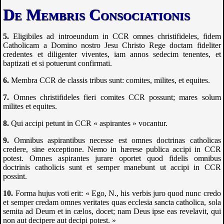
De Membris Consociationis
Eligibiles ad introeundum in
CCR
omnes christifideles, fidem
Catholicam a Domino nostro Jesu Christo Rege doctam fideliter
credentes et diligenter viventes, iam annos sedecim tenentes, et
baptizati et si potuerunt confirmati.
Membra
CCR
de classis tribus sunt: comites, milites, et equites.
Omnes christifideles fieri comites
CCR
possunt; mares solum
milites et equites.
Qui accipi petunt in
CCR
« aspirantes » vocantur.
Omnibus aspirantibus necesse est omnes doctrinas catholicas
credere, sine exceptione. Nemo in hærese publica accipi in
CCR
potest. Omnes aspirantes jurare oportet quod fidelis omnibus
doctrinis catholicis sunt et semper manebunt ut accipi in
CCR
possint.
Forma hujus voti erit: « Ego, N., his verbis juro quod nunc credo
et semper credam omnes veritates quas ecclesia sancta catholica, sola
semita ad Deum et in cælos, docet; nam Deus ipse eas revelavit, qui
non aut decipere aut decipi potest. »