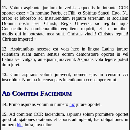
Votum aspirante juratum in verbis sequentis in intrante
CCR
oportet esse: « In nomine Patris, et Filii, et Spiritus Sancti. Ego, N.,
orabo et laborabo ad instaurendum regnum terrenum et socialem
Domini nostri Jesu Christi, Regis Universi, sic regula hujus
Consocationis comitem/militem/equitem requirit, et in omnibus
modis qui in potestate mea sunt. Christus vincit! Christus regnat!
Christus imperat! »
Aspirantibus necesse est vota hæc in lingua Latina jurare;
scientiam suam tamen sensus eorum demonstrare oportet in vel
Latina vel vulgari, antequam juraverint. Aspirans vota legere potest
dum juret.
Cum aspirans votum juraverit, nomen ejus in censum
ccr
inscribitur. Nomina in censu pars intentionum
ccr
semper erunt.
Ad Comitem Faciendum
Primo aspirans votum in numero
hic
jurare oportet.
Ad comitem
CCR
faciendum, aspirans solum promittere oportet
quod obligationes orationis et laboris adimplebit; hæ obligationes in
numero
hic
, infra, invenitur.