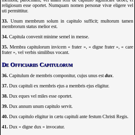
religiosum esse oportet. Numquam nomen personæ vivæ eligere vel
uti permittitur.
Unum membrum solum in capitulo sufficit; multorum tamen
membrorum status melior est.
Capitula convenit minime semel in mense.
Membra capitulorum invicem « frater », « digne frater », « care
frater », vel verbis similibus vocant.
De Officiariis Capitulorum
Capitulum de membris componitur, cujus unus est
dux
.
Dux capituli ex membris ejus a membris ejus eligitur.
Dux eques vel miles esse oportet.
Dux annum unum capitulo servit.
Dux capitulo eligitur in cætu capituli ante festum Christi Regis.
Dux « digne dux » invocatur.