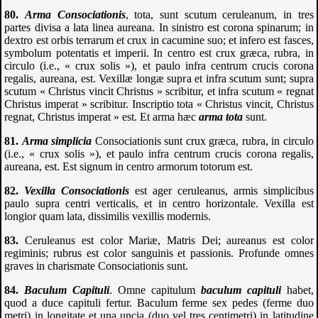
Arma Consociationis
, tota, sunt scutum ceruleanum, in tres
partes divisa a lata linea aureana. In sinistro est corona spinarum; in
dextro est orbis terrarum et crux in cacumine suo; et infero est fasces,
symbolum potentatis et imperii. In centro est crux græca, rubra, in
circulo (i.e., « crux solis »), et paulo infra centrum crucis corona
regalis, aureana, est. Vexillæ longæ supra et infra scutum sunt; supra
scutum « Christus vincit Christus » scribitur, et infra scutum « regnat
Christus imperat » scribitur. Inscriptio tota « Christus vincit, Christus
regnat, Christus imperat » est. Et arma hæc
arma tota
sunt.
Arma simplicia
Consociationis sunt crux græca, rubra, in circulo
(i.e., « crux solis »), et paulo infra centrum crucis corona regalis,
aureana, est. Est signum in centro armorum totorum est.
Vexilla Consociationis
est ager ceruleanus, armis simplicibus
paulo supra centri verticalis, et in centro horizontale. Vexilla est
longior quam lata, dissimilis vexillis modernis.
Ceruleanus est color Mariæ, Matris Dei; aureanus est color
regiminis; rubrus est color sanguinis et passionis. Profunde omnes
graves in charismate Consociationis sunt.
Baculum Capituli
. Omne capitulum
baculum capituli
habet,
quod a duce capituli fertur. Baculum ferme sex pedes (ferme duo
metri) in longitate et una uncia (duo vel tres centimetri) in latitudine