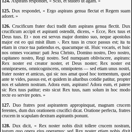
Aspirans respondet, « Scio, et studeo ut agam. »
Dux respondet, « Ergo aspirans genua flectat et Regem suam
adoret. »
Crucificum frater duci tradit dum aspirans genua flectit. Dux
crucificum accipit et aspiranti ostendit, dicens, « Ecce, Rex tuus et
Deus tuus. Et ‹ non est servus major domino suo, neque apostolus
major est eo qui misit illum ›. Rex tuus in cruce passus est; ita tu
etiam in cruce tua patiendus es, quacumque sit. Huic vocaris, et huic
nos omnes vocamur: pati Jesu Christo, Domino nostro, Deo nostro,
capitaneo nostro, Regi nostro. Sed numquam obliviscere, aspirans:
Rex noster est creator noster, et Deus noster; Rex noster est
omnipræsens, omnicogniscens, omnipotens — sed etiam unus nostri,
frater noster et amicus, qui sic nos amat quod hoc tormentum, quod
ante te vides, passus est, et quidem in altaribus cotidie patitur, propter
nos et salutem nostram. Adora eum, aspirans! Adora eum, et patere
sic Rex tuus patitur; esto sicut Rex tuus, nam solum in hoc modo
recte eo servire potes. »
Duo fratres post aspirantem appropinquat, magnam crucem
ferentes, dum dux orationem crucifici dicat. Oratione perfecta, fratres
crucem in scapulam dextram aspirantis ponunt.
Dux dicit, « Rex noster nobis dixit tollere crucem nostram,
jugum quo opera ejus operamus; sed Rex noster etiam nobis dixit