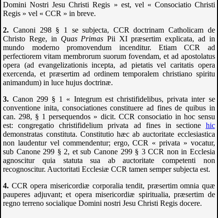
Domini Nostri Jesu Christi Regis » est, vel « Consociatio Christi
Regis » vel «
CCR
» in breve.
Canoni 298 § 1 se subjecta,
CCR
doctrinam Catholicam de
Christo Rege, in
Quas Primas
Pii XI præsertim explicata, ad in
mundo moderno promovendum incenditur. Etiam
CCR
ad
perfectiorem vitam membrorum suorum fovendam, et ad apostolatus
opera (ad evangelizationis incepta, ad pietatis vel caritatis opera
exercenda, et præsertim ad ordinem temporalem christiano spiritu
animandum) in luce hujus doctrinæ.
Canon 299 § 1 « Integrum est christifidelibus, privata inter se
conventione inita, consociationes constituere ad fines de quibus in
can. 298, § 1 persequendos » dicit.
CCR
consociatio in hoc sensu
est: congregatio christifidelium privata ad fines in sectione
hic
demonstratas constituta. Constitutio hæc ab auctoritate ecclesiastica
non laudentur vel commendentur; ergo,
CCR
« privata » vocatur,
sub Canone 299 § 2, et sub Canone 299 § 3
CCR
non in Ecclesia
agnoscitur quia statuta sua ab auctoritate competenti non
recognoscitur. Auctoritati Ecclesiæ
CCR
tamen semper subjecta est.
CCR
opera misericordiæ corporalia tendit, præsertim omnia quæ
pauperes adjuvant; et opera misericordiæ spiritualia, præsertim de
regno terreno socialique Domini nostri Jesu Christi Regis docere.