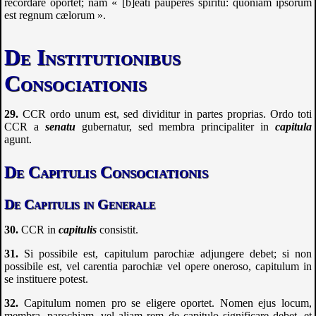
recordare oportet; nam « [b]eati pauperes spiritu: quoniam ipsorum
est regnum cælorum ».
De Institutionibus
Consociationis
CCR
ordo unum est, sed dividitur in partes proprias. Ordo toti
CCR
a
senatu
gubernatur, sed membra principaliter in
capitula
agunt.
De Capitulis Consociationis
De Capitulis in Generale
CCR
in
capitulis
consistit.
Si possibile est, capitulum parochiæ adjungere debet; si non
possibile est, vel carentia parochiæ vel opere oneroso, capitulum in
se instituere potest.
Capitulum nomen pro se eligere oportet. Nomen ejus locum,
membra, parochiam, vel aliam rem de capitulo significare debet, et