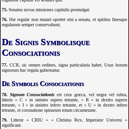
Senatus novas missiones capitulis promulgat.
Hæ regulæ non mutari oportet nisi a senatu, et spiritus finesque
regularum semper conservabunt.
De Signis Symbolisque
Consociationis
CCR
, sic omnes ordines, signa particularia habet. Usus horum
signorum hac regula gubernatur.
De Symbolis Consociationis
Signum Consociationis
est crux græca, vel negra vel rubra,
litteris « C » in sinistro supero tetrante, « R » in dextro supero
tetrante, « I » in sinistro infero tetrante, et « U » in dextro infero
tetrante, et coronatione spinarum totum circumeunte.
Litteræ « CRIU » « Christus Rex, Imperator Universi »
significant.