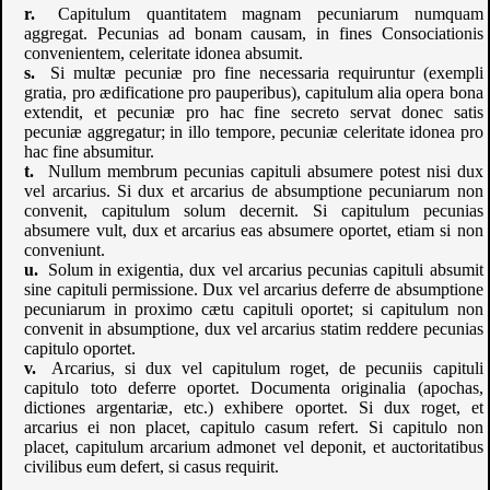
Capitulum quantitatem magnam pecuniarum numquam
aggregat. Pecunias ad bonam causam, in fines Consociationis
convenientem, celeritate idonea absumit.
Si multæ pecuniæ pro fine necessaria requiruntur (exempli
gratia, pro ædificatione pro pauperibus), capitulum alia opera bona
extendit, et pecuniæ pro hac fine secreto servat donec satis
pecuniæ aggregatur; in illo tempore, pecuniæ celeritate idonea pro
hac fine absumitur.
Nullum membrum pecunias capituli absumere potest nisi dux
vel arcarius. Si dux et arcarius de absumptione pecuniarum non
convenit, capitulum solum decernit. Si capitulum pecunias
absumere vult, dux et arcarius eas absumere oportet, etiam si non
conveniunt.
Solum in exigentia, dux vel arcarius pecunias capituli absumit
sine capituli permissione. Dux vel arcarius deferre de absumptione
pecuniarum in proximo cætu capituli oportet; si capitulum non
convenit in absumptione, dux vel arcarius statim reddere pecunias
capitulo oportet.
Arcarius, si dux vel capitulum roget, de pecuniis capituli
capitulo toto deferre oportet. Documenta originalia (apochas,
dictiones argentariæ, etc.) exhibere oportet. Si dux roget, et
arcarius ei non placet, capitulo casum refert. Si capitulo non
placet, capitulum arcarium admonet vel deponit, et auctoritatibus
civilibus eum defert, si casus requirit.